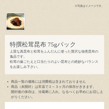
※写真はイメージです。
特撰松茸昆布 75gパック
上質な真昆布と松茸をふんだんに使った贅沢な佃煮昆布の
逸品です。
松茸の歯ごたえと口当たりのよい昆布との絶妙なバランス
をお楽しみ下さい。
商品一覧の価格には消費税は含まれておりません
商品（未開封）は常温で２～３ヶ月の保存がききます。
開封後の保存は、冷蔵庫に入れ、なるべくお早めにお召し上
がりください。